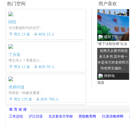
热门空间
用户喜欢
阿民
当大数据时代的光芒…
博文 13 篇
粉丝 15 人
暖阳下坠
“稷下法制先锋”社会
实践团队在博山区开
前两天从图书馆借
丁兴富
展法律援助宣传活动
来几本书 其中有一
博主何人？请看其人…
本是张万祥老师和万
博文 11 篇
粉丝 50 人
玮老师主编的…
静静地
偶遇
求师问道
求师是一种极其重要…
博文 125 篇
粉丝 768 人
教育链接
工作总结
沪江日语
北京新东方学校
慧聪教育网
21英语教师网